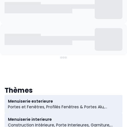
Thèmes
Menuiserie exterieure
Portes et Fenêtres, Profilés Fenêtres & Portes Alu,
Menuisserie, Profilés Fenêtres & Portes Pvc, Chassis &
Portes en Pvc, Chassis & Portes en Bois, Portes, Stores
Menuiserie interieure
Extérieurs, Lucarnes, Volet Roulant, Dépendances &
Construction Intérieure, Porte Interieures, Garniture,