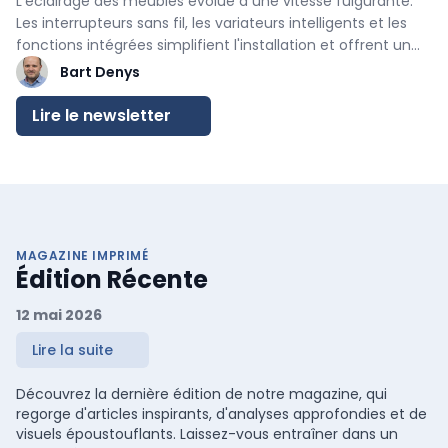
L'éclairage des meubles évolue à une vitesse fulgurante.
Les interrupteurs sans fil, les variateurs intelligents et les
fonctions intégrées simplifient l'installation et offrent un
résultat plus épuré. Découvrez les éclairages, les
Bart Denys
tendances et les techniques qui font aujourd'hui la
différence dans les cuisines, les dressings et les meubles
Lire le newsletter
sur mesure.
MAGAZINE IMPRIMÉ
Édition Récente
12 mai 2026
Lire la suite
Découvrez la dernière édition de notre magazine, qui
regorge d'articles inspirants, d'analyses approfondies et de
visuels époustouflants. Laissez-vous entraîner dans un