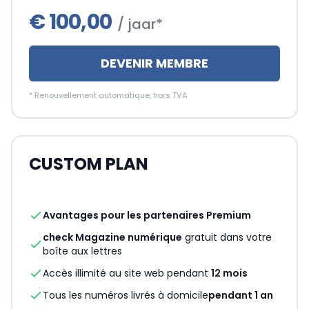
€
100,00
/ jaar*
DEVENIR MEMBRE
*
Renouvellement automatique, hors TVA
CUSTOM PLAN
check
Avantages pour les partenaires Premium
check Magazine numérique
gratuit dans votre
check
boîte aux lettres
check
Accès illimité au site web pendant
12 mois
check
Tous les numéros livrés à domicile
pendant 1 an