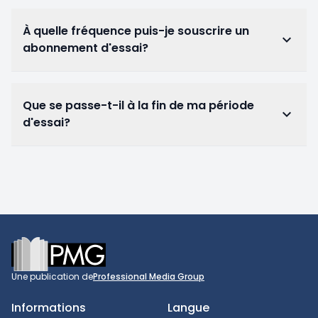
À quelle fréquence puis-je souscrire un
keyboard_arrow_down
abonnement d'essai?
Que se passe-t-il à la fin de ma période
keyboard_arrow_down
d'essai?
Footer
Une publication de
Professional Media Group
Informations
Langue