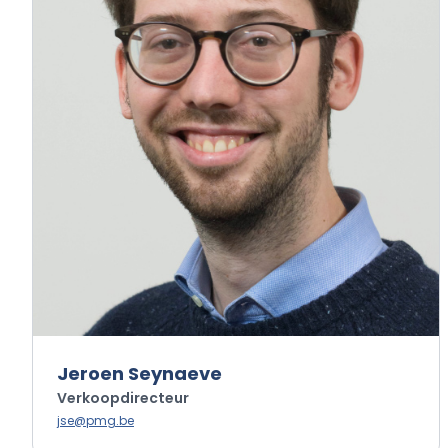
Jeroen Seynaeve
Verkoopdirecteur
jse@pmg.be