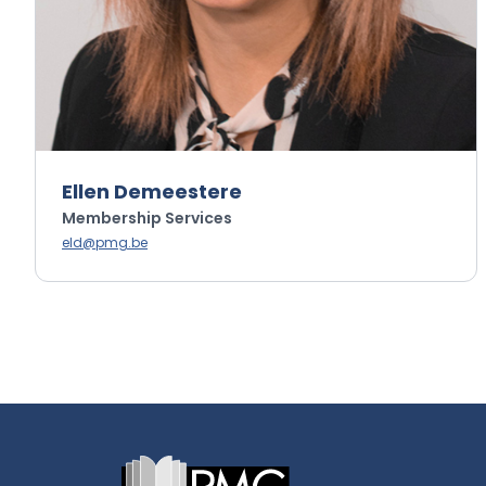
Ellen Demeestere
Membership Services
eld@pmg.be
Footer