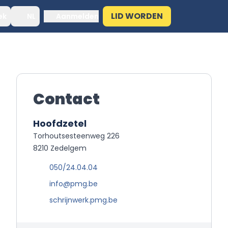
LID WORDEN
ek
NL
Aanmelden
Contact
Hoofdzetel
Torhoutsesteenweg 226
8210 Zedelgem
050/24.04.04
info@pmg.be
schrijnwerk.pmg.be