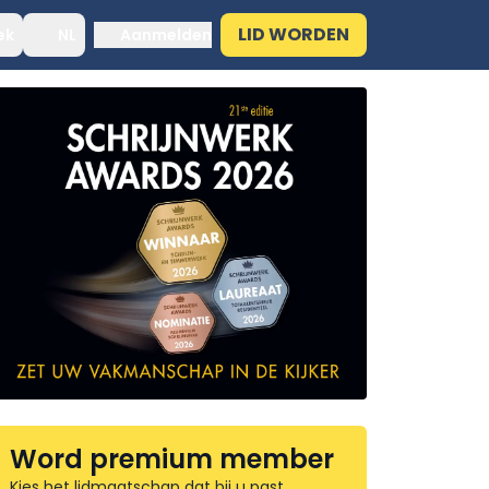
LID WORDEN
ek
NL
Aanmelden
Word premium member
Kies het lidmaatschap dat bij u past