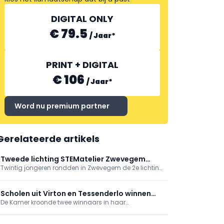
DIGITAL ONLY
€ 79.5
/
Jaar
*
PRINT + DIGITAL
€ 106
/
Jaar
*
Word nu premium partner
Gerelateerde artikels
Tweede lichting STEMatelier Zwevegem
Twintig jongeren rondden in Zwevegem de 2e lichting
levert 20 jonge techniektoppers
van het STEMatelier af en kregen op 27/6 een
getuigschrift van kinderburgemeester en schepen
Arthur Buckens. Het unieke Vlaamse traject biedt 30
Scholen uit Virton en Tessenderlo winnen
zaterdagworkshops in o.a. techniek, programmeren,
De Kamer kroonde twee winnaars in haar
pupiterwedstrijd van de Kamer
bouw en robotica. Info: stematelier.be
ontwerpwedstrijd voor nieuwe pupiters: Institut des
Arts et Métiers Pierrard (Virton) en Campus Max STEM