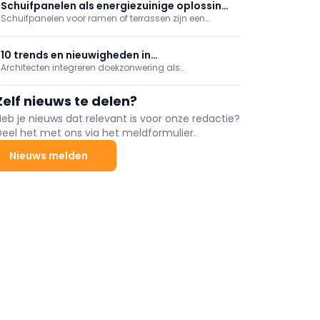
(Tessenderlo). Richtpunt Eeklo en VTI Veurne volgden.
Schuifpanelen als energiezuinige oplossing
Van elk winnend ontwerp worden twee pupiters
Schuifpanelen voor ramen of terrassen zijn een
om warmte buiten te houden
vervaardigd.
slimme oplossing om licht binnen te laten en warmte
buiten te houden op een energiebesparende manier.
Daarbovenop zijn ze onderhoudsarm en kunnen ze
10 trends en nieuwigheden in
op verschillende manieren bediend worden.
Architecten integreren doekzonwering als
buitenzonwering
gevelelement, zowel vanuit esthetisch als functioneel
oogpunt. Je weert er niet enkel de zon en warmte mee,
Zelf nieuws te delen?
maar creëert tegelijk ook privacy en ...
Heb je nieuws dat relevant is voor onze redactie?
Deel het met ons via het meldformulier.
Nieuws melden