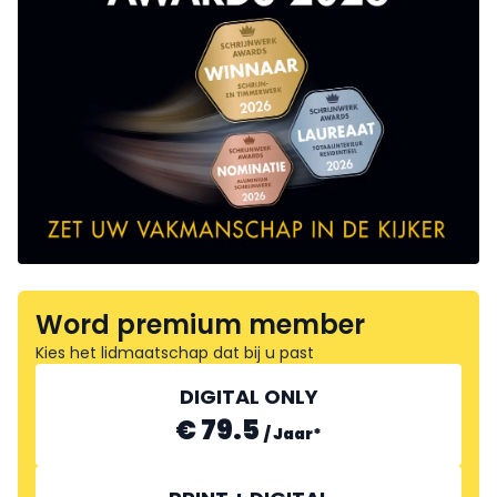
Word premium member
Kies het lidmaatschap dat bij u past
DIGITAL ONLY
€ 79.5
/
Jaar
*