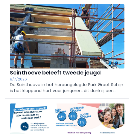
maak stroom goedkoper dan gas. Renoveren
verhoogt waarde en comfort; renovatieritme is nu
zorgwekkend laag.
Scinthoeve beleeft tweede jeugd
8/7/2026
De Scinthoeve in het heraangelegde Park Groot Schijn
is het kloppend hart voor jongeren, dit dankzij een
grondige renovatie binnen een breder masterplan.