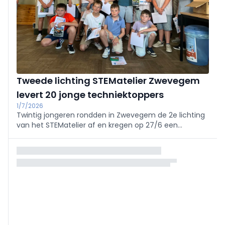
Tweede lichting STEMatelier Zwevegem
levert 20 jonge techniektoppers
1/7/2026
Twintig jongeren rondden in Zwevegem de 2e lichting
van het STEMatelier af en kregen op 27/6 een
getuigschrift van kinderburgemeester en schepen
Arthur Buckens. Het unieke Vlaamse traject biedt 30
zaterdagworkshops in o.a. techniek, programmeren,
bouw en robotica. Info: stematelier.be