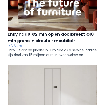
Enky haalt €2 mln op en doorbreekt €10
mln grens in circulair meubilair
15/7/2026
Enky, Belgische pionier in Furniture as a Service, haalde
zijn doel van 1,5 miljoen euro in twee weken en
verhoogt ronde naar 2 miljoen. Het overschrijdt 10
miljoen euro aan circulair meubilair en breidt uit in het
VK, met focus op horeca.