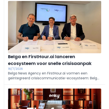
snel inzicht geeft in hun energieprestatie, prioritaire
renovaties en bijhorende premies/financiering, met
een persoonlijk rapport en stap-voor-stapadvies.
Belga en FirstHour.ai lanceren
ecosysteem voor snelle crisisaanpak
16/7/2026
Belga News Agency en FirstHour.ai vormen een
geïntegreerd crisiscommunicatie-ecosysteem: Belga
monitort en verspreidt, FirstHour.ai levert AI-gestuurde
drafting, goedkeuring en audit conform NIS2/DORA.
Lancering met hands-on sessies op 10 en 24
september 2026.