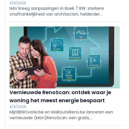
4/8/2026
NAV kreeg aanpassingen in Boek 7 BW: sterkere
onafhankelijkheid van architecten, helderder
oplevering en verantwoordelijkheden. Toch blijven
zorgen over ruime conformiteit, behoud van
hoofdelijke aansprakelijkheid en onduidelijke termijnen.
Inwerkingtreding binnen een jaar; NAV volgt op.
Vernieuwde RenoScan: ontdek waar je
woning het meest energie bespaart
4/8/2026
MijnBENOvatie.be en MaRouteReno.be lanceren een
vernieuwde (Mon)RenoScan: een gratis,
gebruiksvriendelijke online test die woningeigenaars