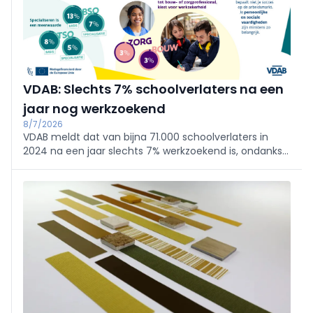
VDAB: Slechts 7% schoolverlaters na een
jaar nog werkzoekend
8/7/2026
VDAB meldt dat van bijna 71.000 schoolverlaters in
2024 na een jaar slechts 7% werkzoekend is, ondanks
minder vacatures (-12%). Diploma, specialisatiejaar en
duaal leren vergroten kansen; STEM, zorg en bouw
scoren sterk. Hoger diploma: 3% werkzoekend; zonder
kwalificatie: 23%.