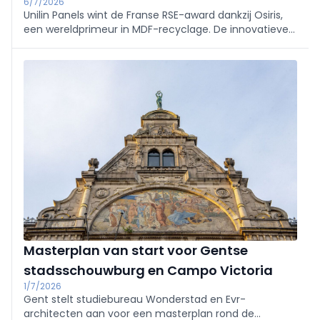
6/7/2026
Unilin Panels wint de Franse RSE-award dankzij Osiris,
een wereldprimeur in MDF-recyclage. De innovatieve
technologie maakt circulaire productie mogelijk,
verlaagt de CO₂-uitstoot en zet een nieuwe
standaard voor de hout- en meubelindustrie.
Masterplan van start voor Gentse
stadsschouwburg en Campo Victoria
1/7/2026
Gent stelt studiebureau Wonderstad en Evr-
architecten aan voor een masterplan rond de