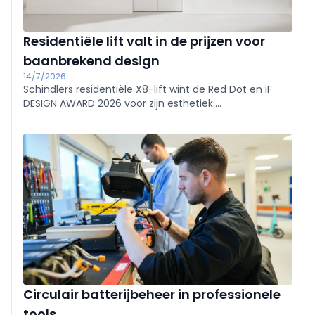
Residentiële lift valt in de prijzen voor
baanbrekend design
14/7/2026
Schindlers residentiële X8-lift wint de Red Dot en iF
DESIGN AWARD 2026 voor zijn esthetiek:
minimalistische deuren en zes natuur-geïnspireerde
interieurpakketten die naadloos in woningen passen.
Innovatief: geen schacht, put of kopruimte nodig;
enkel muuruitsparing en standaard stopcontact.
Circulair batterijbeheer in professionele
tools