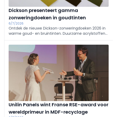
Dickson presenteert gamma
zonweringdoeken in goudtinten
6/7/2026
Ontdek de nieuwe Dickson-zonweringdoeken 2026 in
warme goud- en bruintinten. Duurzame acrylstoffen
combineren trendy design, uv-bescherming en
kleurvastheid voor stijlvolle zonwering op elk terras,
balkon of patio.
Unilin Panels wint Franse RSE-award voor
wereldprimeur in MDF-recyclage