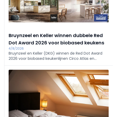
Bruynzeel en Keller winnen dubbele Red
Dot Award 2026 voor biobased keukens
4/8/2026
Bruynzeel en Keller (DKG) winnen de Red Dot Award
2026 voor biobased keukenlijnen Circo Atlas en
enduura elba. De keukens reduceren CO2 met 30%.
Onafhankelijke erkenning van DKG’s duurzame,
schaalbare en betaalbare innovatie.