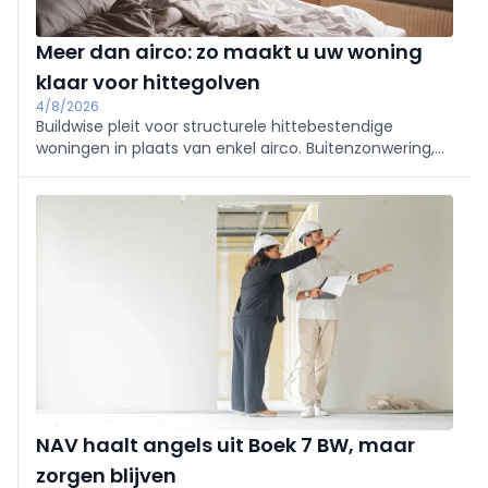
Meer dan airco: zo maakt u uw woning
klaar voor hittegolven
4/8/2026
Buildwise pleit voor structurele hittebestendige
woningen in plaats van enkel airco. Buitenzonwering,
schaduw, aangepaste beglazing, goede dakisolatie en
nachtventilatie beperken oververhitting. Houd
overdag ramen dicht, ventileer ’s nachts. Investeren
nu verhoogt comfort en verlaagt koelbehoefte.
NAV haalt angels uit Boek 7 BW, maar
zorgen blijven