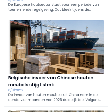
De Europese houtsector staat voor een periode van
toenemende regelgeving. Dat bleek tijdens de
Algemene Vergadering van de European Timber Trade
Federation (ETTF). Voor de Belgische markt springt
vooral de problematiek rond Cumaru in het oog.
Belgische invoer van Chinese houten
meubels stijgt sterk
6/8/2026
De invoer van houten meubels uit China nam in de
eerste vier maanden van 2026 duidelijk toe. Volgens
de meest recente handelsgegevens steeg de invoer
naar de EU-27 en het Verenigd Koninkrijk samen met