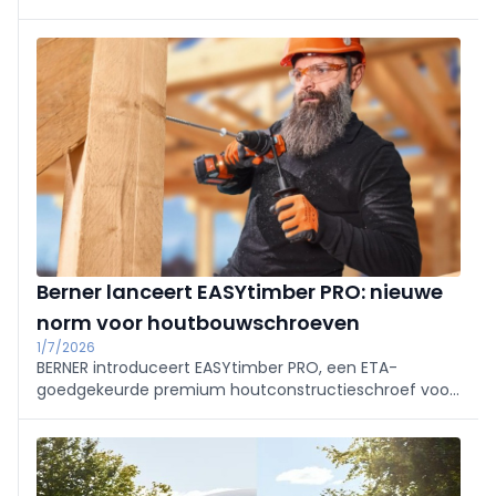
renovatie van stadsschouwburg (KNS) en Campo
Victoria. In één jaar onderzoeken ze een gezamenlijke
aanpak, met aandacht voor duurzaamheid,
toegankelijkheid en samenwerking tussen NTGent,
CAMPO en HOGENT.
Berner lanceert EASYtimber PRO: nieuwe
norm voor houtbouwschroeven
1/7/2026
BERNER introduceert EASYtimber PRO, een ETA-
goedgekeurde premium houtconstructieschroef voor
snelle, nauwkeurige montage in prefab en houtbouw.
Geoptimaliseerde punt, coating en draad
verminderen inspanning en splijten; verkrijgbaar met
verzonken of combi-schotelkop voor extra