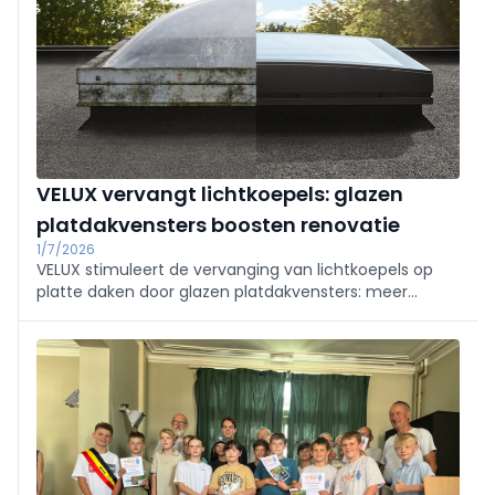
constructieve zekerheid.
VELUX vervangt lichtkoepels: glazen
platdakvensters boosten renovatie
1/7/2026
VELUX stimuleert de vervanging van lichtkoepels op
platte daken door glazen platdakvensters: meer
daglicht, betere energie- en akoestische prestaties en
een modernere look. Breed assortiment met
accessoires en maatwerk, eenvoudig en snel te
plaatsen.