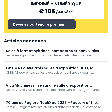
IMPRIMÉ + NUMÉRIQUE
€ 106
/
Année
*
Devenez partenaire premium
Articles connexes
Scies à format hybrides: compactes et conviviales
Les scies à panneaux horizontales et verticales sont bien
connues de la plupart des menuisiers ou architectes d'intérieur. Et
vous connaissez probablement aussi les déligneuses. Mais que
se passe-t-il quand...
OPTIMAT ouvre trois salles d'exposition : KDT, la
OPTIMAT ouvre trois salles d'exposition au Benelux pour le
première pour le Benelux
traitement du bois, de la pierre et du verre : Stone &amp; Glass à
Waregem (7-8 mai) et KDT Experience Centres à Courtrai (4-6
juin) et Etten-Leur (25-27 juin), avec des démonstrations en direct
Viva Machines mise sur une salle d'exposition
et une assistance locale.
Découvrez le Viva Machines Experience Center à Izegem : une
spacieuse et sur son expertise
salle d'exposition pour les machines à travailler le bois,
l'aluminium et le PVC, complétée par la finition. Démonstrations,
conseils sur mesure et service rapide toute l'année.
70 ans de Rogiers: TechXpo 2026 – Factory of the
En 2026, Rogiers fête ses 70 ans d'entreprenariat. De l'entreprise
Future
familiale au leader absolu du marché belge des machines à