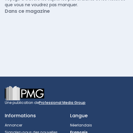
que vous ne voudrez pas manquer.
Dans ce magazine
Footer
Une publication de
Professional Media Group
Informations
Langue
Annoncer
Néerlandais
Signalez-nous des nouvelles
Français