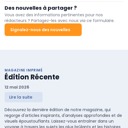
bois et des solutions globales. Trois générations sont synonymes
Des nouvelles à partager ?
de vision, d'audace et de pionnier. Et en tant que troisième
génération, nous investissons de manière ciblée dans l'industrie
Vous avez des informations pertinentes pour nos
de transformation du bois massif et des panneaux, en
rédacteurs ? Partagez-les avec nous via ce formulaire.
collaboration avec des partenaires solides et exclusifs.
Signalez-nous des nouvelles
MAGAZINE IMPRIMÉ
Édition Récente
12 mai 2026
Lire la suite
Découvrez la dernière édition de notre magazine, qui
regorge d'articles inspirants, d'analyses approfondies et de
visuels époustouflants. Laissez-vous entraîner dans un
voyage à travers les sujets les plus brûlants et les histoires