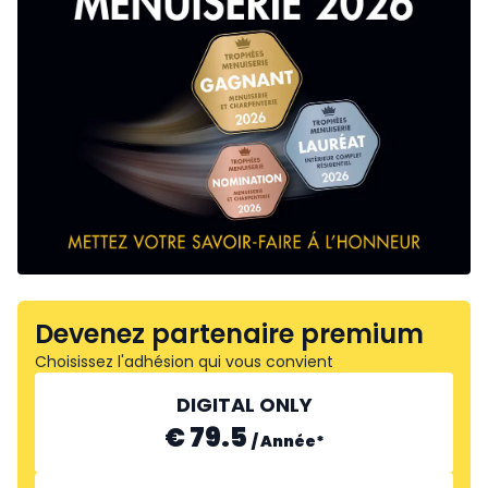
Devenez partenaire premium
Choisissez l'adhésion qui vous convient
DIGITAL ONLY
€ 79.5
/
Année
*