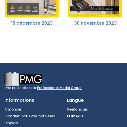
18 décembre 2023
30 novembre 2023
Footer
Une publication de
Professional Media Group
Informations
Langue
Annoncer
Néerlandais
Signalez-nous des nouvelles
Français
Emplois